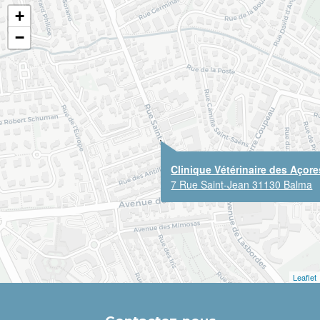
+
−
Clinique Vétérinaire des Açore
7 Rue Saint-Jean 31130 Balma
Leaflet