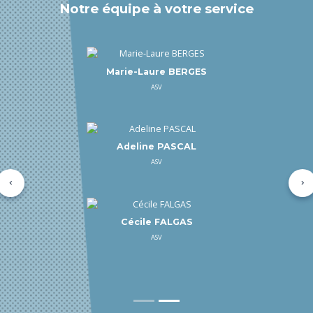
Notre équipe à votre service
Marie-Laure BERGES
ASV
Adeline PASCAL
ASV
Précédent
Su
Cécile FALGAS
ASV